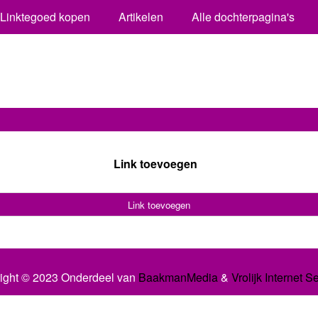
Linktegoed kopen
Artikelen
Alle dochterpagina's
Link toevoegen
Link toevoegen
ight © 2023 Onderdeel van
BaakmanMedia
&
Vrolijk Internet S